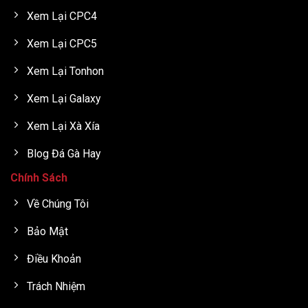
Xem Lại CPC4
Xem Lại CPC5
Xem Lại Tonhon
Xem Lại Galaxy
Xem Lại Xà Xía
Blog Đá Gà Hay
Chính Sách
Về Chúng Tôi
Bảo Mật
Điều Khoản
Trách Nhiệm