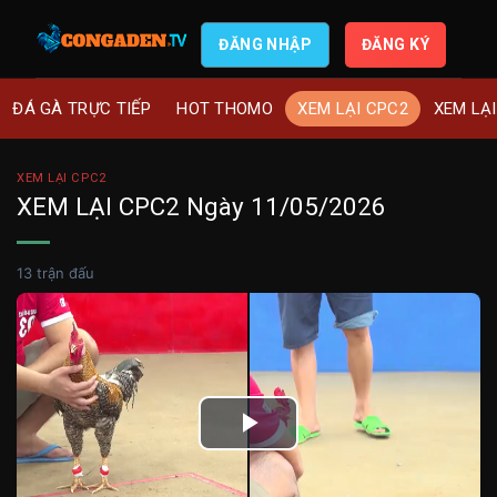
ĐĂNG NHẬP
ĐĂNG KÝ
ĐÁ GÀ TRỰC TIẾP
HOT THOMO
XEM LẠI CPC2
XEM LẠ
XEM LẠI CPC2
XEM LẠI CPC2 Ngày 11/05/2026
13 trận đấu