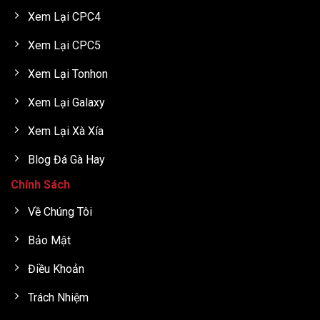
Xem Lại CPC4
Xem Lại CPC5
Xem Lại Tonhon
Xem Lại Galaxy
Xem Lại Xà Xía
Blog Đá Gà Hay
Chính Sách
Về Chúng Tôi
Bảo Mật
Điều Khoản
Trách Nhiệm