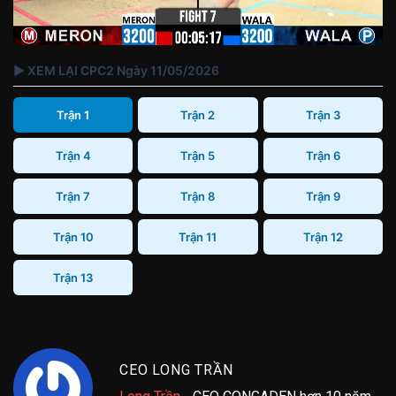
▶ XEM LẠI CPC2 Ngày 11/05/2026
Trận 1
Trận 2
Trận 3
Trận 4
Trận 5
Trận 6
Trận 7
Trận 8
Trận 9
Trận 10
Trận 11
Trận 12
Trận 13
CEO LONG TRẦN