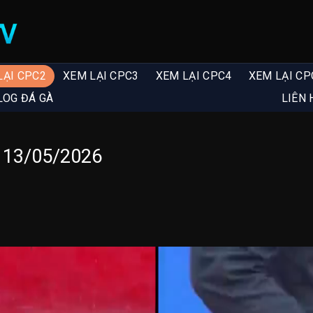
LẠI CPC2
XEM LẠI CPC3
XEM LẠI CPC4
XEM LẠI CP
LOG ĐÁ GÀ
LIÊN 
 13/05/2026