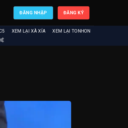
ĐĂNG NHẬP
ĐĂNG KÝ
C5
XEM LẠI XÀ XÍA
XEM LẠI TONHON
HỆ