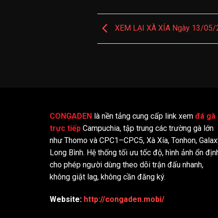
XEM LẠI XÀ XÍA Ngày 13/05/
CONGADEN
là nền tảng cung cấp link xem
đá gà
trực tiếp
Campuchia, tập trung các trường gà lớn
như Thomo và CPC1–CPC5, Xà Xía, Tonhon, Galax
Long Bình. Hệ thống tối ưu tốc độ, hình ảnh ổn địn
cho phép người dùng theo dõi trận đấu nhanh,
không giật lag, không cần đăng ký.
Website:
http://congaden.mobi/