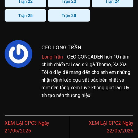
Trận 22
Trận 23
Trận 24
Trận 25
Trận 26
CEO LONG TRẦN
Long Trần
- CEO CONGADEN hơn 10 năm
chinh chiến tại các sới gà Thomo, Xà Xía.
Tôi ở đây để mang đến cho anh em những
nhận định kèo cựa sắt sắc bén nhất và
một nền tảng xem Live không giật lag. Uy
tín tạo nên thương hiệu!
XEM LẠI CPC3 Ngày
XEM LẠI CPC2 Ngày
21/05/2026
22/05/2026