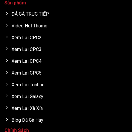
Sản phẩm
ĐÁ GÀ TRỰC TIẾP
Video Hot Thomo
Xem Lại CPC2
Xem Lại CPC3
Xem Lại CPC4
Xem Lại CPC5
Xem Lại Tonhon
Xem Lại Galaxy
Xem Lại Xà Xía
Blog Đá Gà Hay
Chính Sách