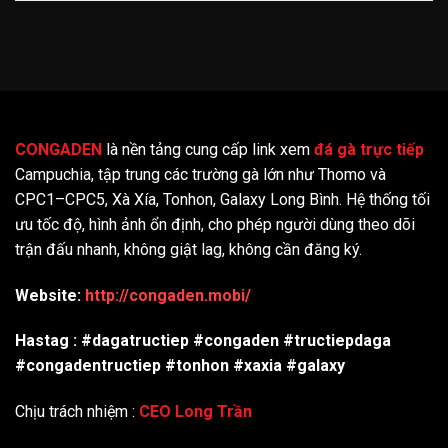
CONGADEN
là nền tảng cung cấp link xem
đá gà trực tiếp
Campuchia, tập trung các trường gà lớn như Thomo và
CPC1–CPC5, Xà Xía, Tonhon, Galaxy Long Bình. Hệ thống tối
ưu tốc độ, hình ảnh ổn định, cho phép người dùng theo dõi
trận đấu nhanh, không giật lag, không cần đăng ký.
Website:
http://congaden.mobi/
Hastag : #dagatructiep #congaden #tructiepdaga
#congadentructiep #tonhon #xaxia #galaxy
Chịu trách nhiệm :
CEO Long Trần