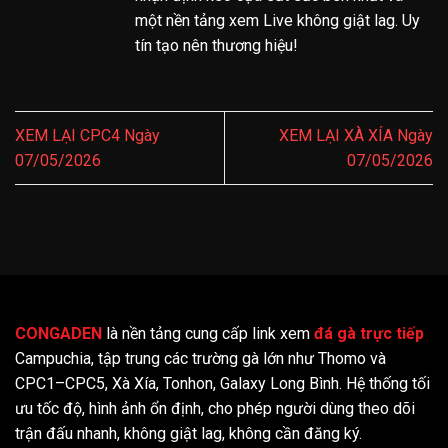
một nền tảng xem Live không giật lag. Uy
tín tạo nên thương hiệu!
XEM LẠI CPC4 Ngày
XEM LẠI XÀ XÍA Ngày
07/05/2026
07/05/2026
CONGADEN
là nền tảng cung cấp link xem
đá gà trực tiếp
Campuchia, tập trung các trường gà lớn như Thomo và
CPC1–CPC5, Xà Xía, Tonhon, Galaxy Long Bình. Hệ thống tối
ưu tốc độ, hình ảnh ổn định, cho phép người dùng theo dõi
trận đấu nhanh, không giật lag, không cần đăng ký.