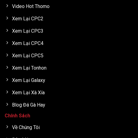
Video Hot Thomo
Xem Lại CPC2
Xem Lại CPC3
Xem Lại CPC4
Xem Lại CPC5
Xem Lại Tonhon
Xem Lại Galaxy
Xem Lại Xà Xía
Blog Đá Gà Hay
Chính Sách
Về Chúng Tôi