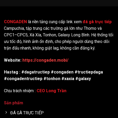
CONGADEN
là nền tảng cung cấp link xem
đá gà trực tiếp
Campuchia, tập trung các trường gà lớn như Thomo và
CPC1–CPC5, Xà Xía, Tonhon, Galaxy Long Bình. Hệ thống tối
ưu tốc độ, hình ảnh ổn định, cho phép người dùng theo dõi
trận đấu nhanh, không giật lag, không cần đăng ký.
Website:
https://congaden.mobi/
Hastag : #dagatructiep #congaden #tructiepdaga
#congadentructiep #tonhon #xaxia #galaxy
Chịu trách nhiệm :
CEO Long Trần
Sản phẩm
ĐÁ GÀ TRỰC TIẾP