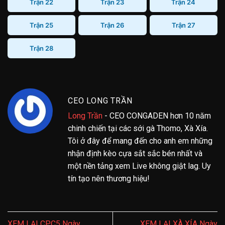
Trận 22
Trận 23
Trận 24
Trận 25
Trận 26
Trận 27
Trận 28
CEO LONG TRẦN
Long Trần
- CEO CONGADEN hơn 10 năm
chinh chiến tại các sới gà Thomo, Xà Xía.
Tôi ở đây để mang đến cho anh em những
nhận định kèo cựa sắt sắc bén nhất và
một nền tảng xem Live không giật lag. Uy
tín tạo nên thương hiệu!
XEM LẠI CPC5 Ngày
XEM LẠI XÀ XÍA Ngày