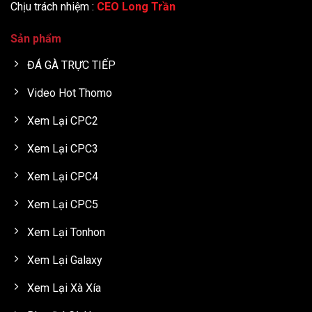
Chịu trách nhiệm :
CEO Long Trần
Sản phẩm
ĐÁ GÀ TRỰC TIẾP
Video Hot Thomo
Xem Lại CPC2
Xem Lại CPC3
Xem Lại CPC4
Xem Lại CPC5
Xem Lại Tonhon
Xem Lại Galaxy
Xem Lại Xà Xía