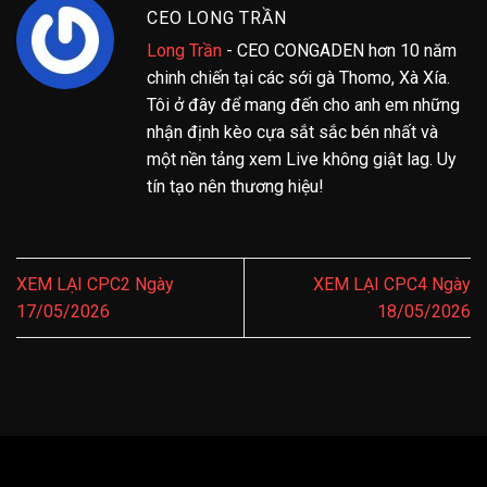
CEO LONG TRẦN
Long Trần
- CEO CONGADEN hơn 10 năm
chinh chiến tại các sới gà Thomo, Xà Xía.
Tôi ở đây để mang đến cho anh em những
nhận định kèo cựa sắt sắc bén nhất và
một nền tảng xem Live không giật lag. Uy
tín tạo nên thương hiệu!
XEM LẠI CPC2 Ngày
XEM LẠI CPC4 Ngày
17/05/2026
18/05/2026