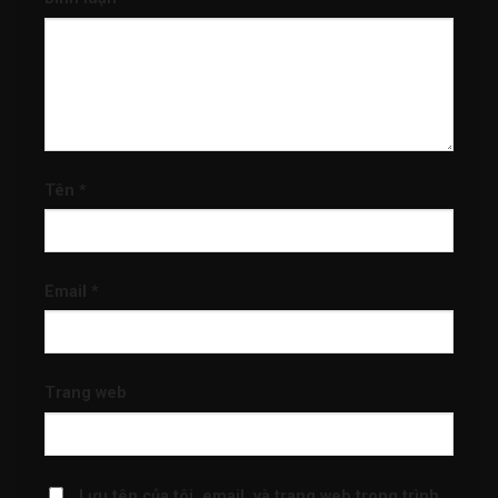
Tên
*
Email
*
Trang web
Lưu tên của tôi, email, và trang web trong trình