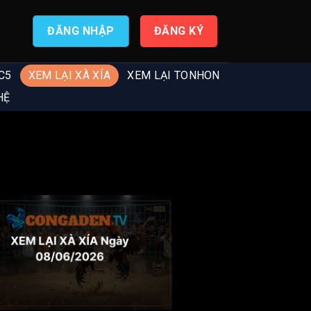
ĐĂNG NHẬP
ĐĂNG KÝ
C5
XEM LẠI XÀ XÍA
XEM LẠI TONHON
HỆ