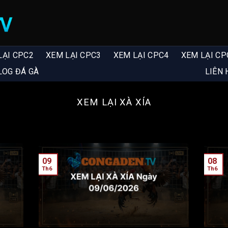
LẠI CPC2
XEM LẠI CPC3
XEM LẠI CPC4
XEM LẠI CP
LOG ĐÁ GÀ
LIÊN 
XEM LẠI XÀ XÍA
09
08
Th6
Th6