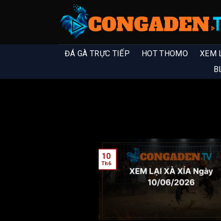
ĐÁ GÀ TRỰC TIẾP
HOT THOMO
XEM 
B
10
Th6