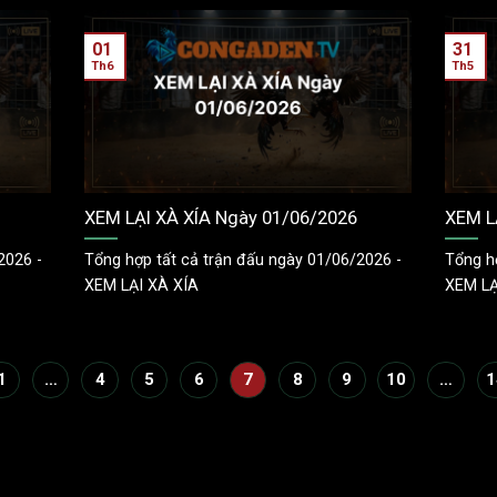
01
31
Th6
Th5
XEM LẠI XÀ XÍA Ngày 01/06/2026
XEM L
2026 -
Tổng hợp tất cả trận đấu ngày 01/06/2026 -
Tổng h
XEM LẠI XÀ XÍA
XEM LẠ
1
…
4
5
6
7
8
9
10
…
1