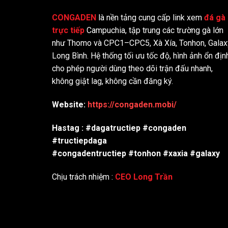
CONGADEN
là nền tảng cung cấp link xem
đá gà
trực tiếp
Campuchia, tập trung các trường gà lớn
như Thomo và CPC1–CPC5, Xà Xía, Tonhon, Galax
Long Bình. Hệ thống tối ưu tốc độ, hình ảnh ổn địn
cho phép người dùng theo dõi trận đấu nhanh,
không giật lag, không cần đăng ký.
Website:
https://congaden.mobi/
Hastag : #dagatructiep #congaden
#tructiepdaga
#congadentructiep #tonhon #xaxia #galaxy
Chịu trách nhiệm :
CEO Long Trần