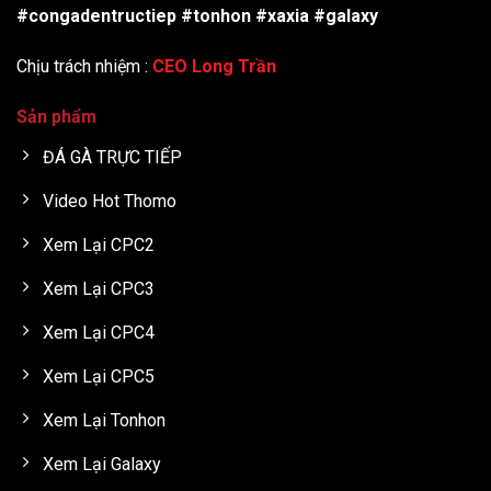
#congadentructiep #tonhon #xaxia #galaxy
Chịu trách nhiệm :
CEO Long Trần
Sản phẩm
ĐÁ GÀ TRỰC TIẾP
Video Hot Thomo
Xem Lại CPC2
Xem Lại CPC3
Xem Lại CPC4
Xem Lại CPC5
Xem Lại Tonhon
Xem Lại Galaxy