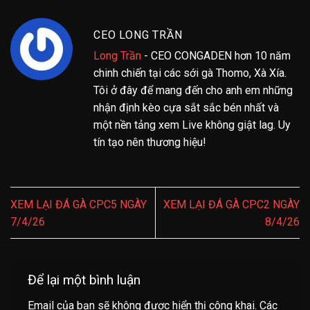
CEO LONG TRẦN
Long Trần
- CEO CONGADEN hơn 10 năm
chinh chiến tại các sới gà Thomo, Xà Xía.
Tôi ở đây để mang đến cho anh em những
nhận định kèo cựa sắt sắc bén nhất và
một nền tảng xem Live không giật lag. Uy
tín tạo nên thương hiệu!
XEM LẠI ĐÁ GÀ CPC5 NGÀY
XEM LẠI ĐÁ GÀ CPC2 NGÀY
7/4/26
8/4/26
Để lại một bình luận
Email của bạn sẽ không được hiển thị công khai.
Các