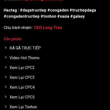
Hastag : #dagatructiep #congaden #tructiepdaga
#congadentructiep #tonhon #xaxia #galaxy
Chịu trách nhiệm :
CEO Long Trần
Sản phẩm
ĐÁ GÀ TRỰC TIẾP
Video Hot Thomo
Xem Lại CPC2
Xem Lại CPC3
Xem Lại CPC4
Xem Lại CPC5
Xem Lại Tonhon