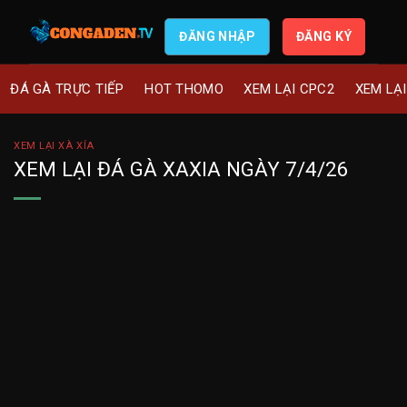
ĐĂNG NHẬP
ĐĂNG KÝ
ĐÁ GÀ TRỰC TIẾP
HOT THOMO
XEM LẠI CPC2
XEM LẠ
XEM LẠI XÀ XÍA
XEM LẠI ĐÁ GÀ XAXIA NGÀY 7/4/26