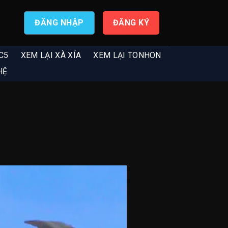
ĐĂNG NHẬP
ĐĂNG KÝ
C5
XEM LẠI XÀ XÍA
XEM LẠI TONHON
HỆ