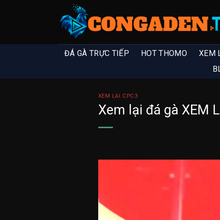
ĐÁ GÀ TRỰC TIẾP
HOT THOMO
XEM 
B
XEM LẠI CPC3
Xem lại đá gà XEM 