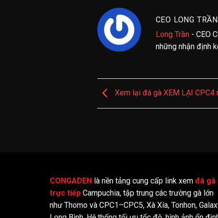
CEO LONG TRẦN
Long Trần
- CEO C
những nhận định kè
Xem lại đá gà XEM LẠI CPC4 
CONGADEN
là nền tảng cung cấp link xem
đá gà
trực tiếp
Campuchia, tập trung các trường gà lớn
như Thomo và CPC1–CPC5, Xà Xía, Tonhon, Galax
Long Bình. Hệ thống tối ưu tốc độ, hình ảnh ổn địn