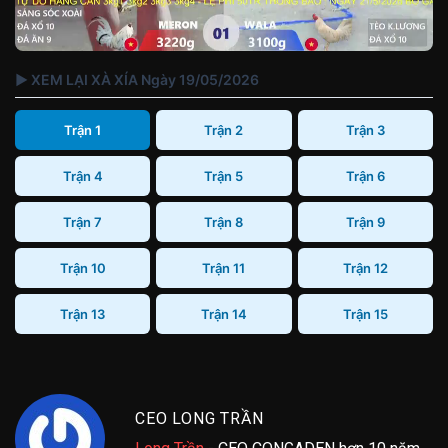
▶ XEM LẠI XÀ XÍA Ngày 19/05/2026
Trận 1
Trận 2
Trận 3
Trận 4
Trận 5
Trận 6
Trận 7
Trận 8
Trận 9
Trận 10
Trận 11
Trận 12
Trận 13
Trận 14
Trận 15
CEO LONG TRẦN