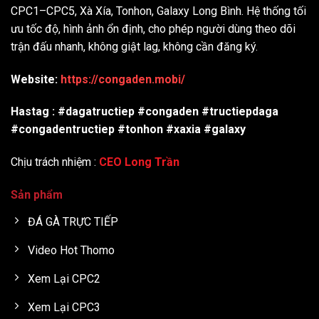
CPC1–CPC5, Xà Xía, Tonhon, Galaxy Long Bình. Hệ thống tối
ưu tốc độ, hình ảnh ổn định, cho phép người dùng theo dõi
trận đấu nhanh, không giật lag, không cần đăng ký.
Website:
https://congaden.mobi/
Hastag : #dagatructiep #congaden #tructiepdaga
#congadentructiep #tonhon #xaxia #galaxy
Chịu trách nhiệm :
CEO Long Trần
Sản phẩm
ĐÁ GÀ TRỰC TIẾP
Video Hot Thomo
Xem Lại CPC2
Xem Lại CPC3