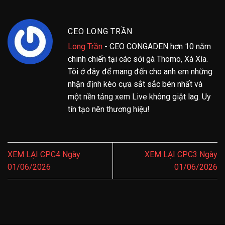
CEO LONG TRẦN
Long Trần
- CEO CONGADEN hơn 10 năm
chinh chiến tại các sới gà Thomo, Xà Xía.
Tôi ở đây để mang đến cho anh em những
nhận định kèo cựa sắt sắc bén nhất và
một nền tảng xem Live không giật lag. Uy
tín tạo nên thương hiệu!
XEM LẠI CPC4 Ngày
XEM LẠI CPC3 Ngày
01/06/2026
01/06/2026