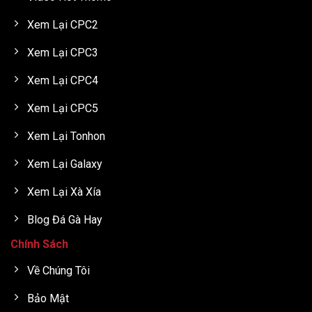
Xem Lại CPC2
Xem Lại CPC3
Xem Lại CPC4
Xem Lại CPC5
Xem Lại Tonhon
Xem Lại Galaxy
Xem Lại Xà Xía
Blog Đá Gà Hay
Chính Sách
Về Chúng Tôi
Bảo Mật