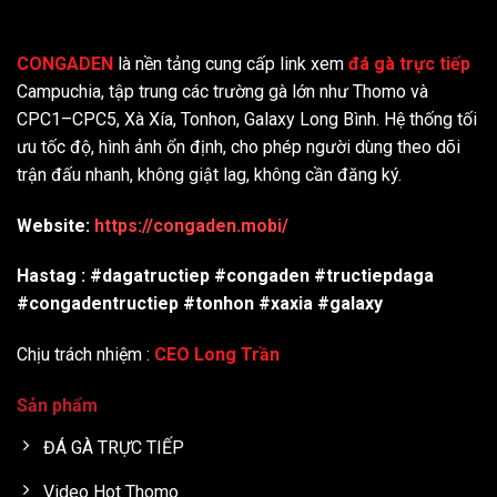
CONGADEN
là nền tảng cung cấp link xem
đá gà trực tiếp
Campuchia, tập trung các trường gà lớn như Thomo và
CPC1–CPC5, Xà Xía, Tonhon, Galaxy Long Bình. Hệ thống tối
ưu tốc độ, hình ảnh ổn định, cho phép người dùng theo dõi
trận đấu nhanh, không giật lag, không cần đăng ký.
Website:
https://congaden.mobi/
Hastag : #dagatructiep #congaden #tructiepdaga
#congadentructiep #tonhon #xaxia #galaxy
Chịu trách nhiệm :
CEO Long Trần
Sản phẩm
ĐÁ GÀ TRỰC TIẾP
Video Hot Thomo