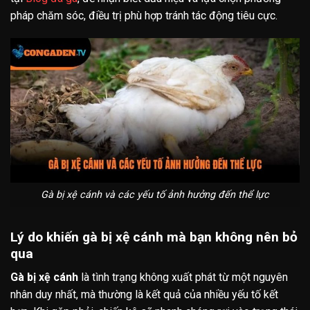
pháp chăm sóc, điều trị phù hợp tránh tác động tiêu cực.
Gà bị xệ cánh và các yếu tố ảnh hưởng đến thể lực
Lý do khiến gà bị xệ cánh mà bạn không nên bỏ
qua
Gà bị xệ cánh
là tình trạng không xuất phát từ một nguyên
nhân duy nhất, mà thường là kết quả của nhiều yếu tố kết