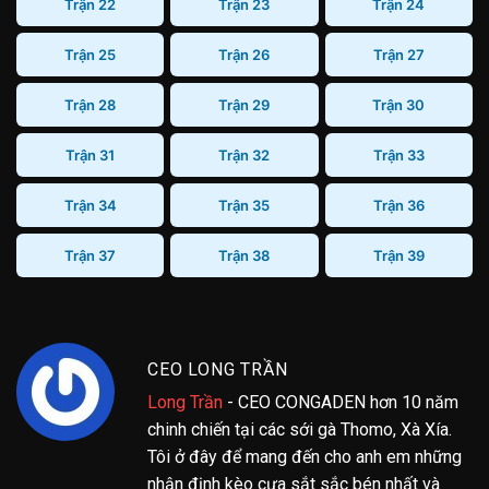
Trận 22
Trận 23
Trận 24
Trận 25
Trận 26
Trận 27
Trận 28
Trận 29
Trận 30
Trận 31
Trận 32
Trận 33
Trận 34
Trận 35
Trận 36
Trận 37
Trận 38
Trận 39
CEO LONG TRẦN
Long Trần
- CEO CONGADEN hơn 10 năm
chinh chiến tại các sới gà Thomo, Xà Xía.
Tôi ở đây để mang đến cho anh em những
nhận định kèo cựa sắt sắc bén nhất và