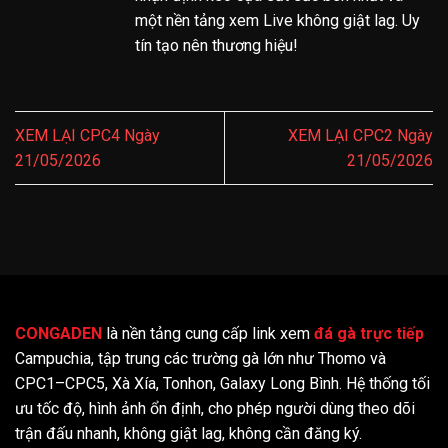
một nền tảng xem Live không giật lag. Uy
tín tạo nên thương hiệu!
XEM LẠI CPC4 Ngày
XEM LẠI CPC2 Ngày
21/05/2026
21/05/2026
CONGADEN
là nền tảng cung cấp link xem
đá gà trực tiếp
Campuchia, tập trung các trường gà lớn như Thomo và
CPC1–CPC5, Xà Xía, Tonhon, Galaxy Long Bình. Hệ thống tối
ưu tốc độ, hình ảnh ổn định, cho phép người dùng theo dõi
trận đấu nhanh, không giật lag, không cần đăng ký.