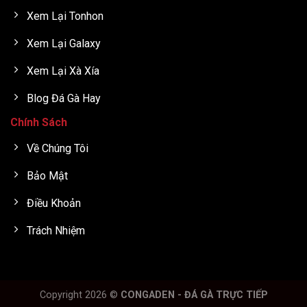
Xem Lại Tonhon
Xem Lại Galaxy
Xem Lại Xà Xía
Blog Đá Gà Hay
Chính Sách
Về Chúng Tôi
Bảo Mật
Điều Khoản
Trách Nhiệm
Copyright 2026 ©
CONGADEN - ĐÁ GÀ TRỰC TIẾP