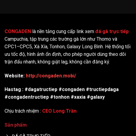
CONGADEN
là nền tảng cung cấp link xem
đá gà trực tiếp
Campuchia, tập trung các trường gà lớn như Thomo và
CPC1–CPC5, Xà Xía, Tonhon, Galaxy Long Bình. Hệ thống tối
ưu tốc độ, hình ảnh ổn định, cho phép người dùng theo dõi
trận đấu nhanh, không giật lag, không cần đăng ký.
Website:
http://congaden.mobi/
Hastag : #dagatructiep #congaden #tructiepdaga
#congadentructiep #tonhon #xaxia #galaxy
Chịu trách nhiệm :
CEO Long Trần
Sản phẩm