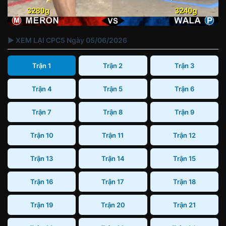
▶ XEM LẠI CPC5 Ngày 05/06/2026
Trận 1
Trận 2
Trận 3
Trận 4
Trận 5
Trận 6
Trận 7
Trận 8
Trận 9
Trận 10
Trận 11
Trận 12
Trận 13
Trận 14
Trận 15
Trận 16
Trận 17
Trận 18
Trận 19
Trận 20
Trận 21