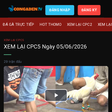
ĐĂNG NHẬP
ĐĂNG KÝ
ĐÁ GÀ TRỰC TIẾP
HOT THOMO
XEM LẠI CPC2
XEM LẠ
XEM LẠI CPC5
XEM LẠI CPC5 Ngày 05/06/2026
29 trận đấu