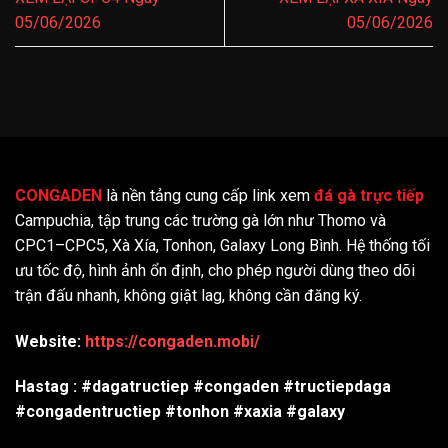
05/06/2026
05/06/2026
CONGADEN
là nền tảng cung cấp link xem
đá gà trực tiếp
Campuchia, tập trung các trường gà lớn như Thomo và
CPC1–CPC5, Xà Xía, Tonhon, Galaxy Long Bình. Hệ thống tối
ưu tốc độ, hình ảnh ổn định, cho phép người dùng theo dõi
trận đấu nhanh, không giật lag, không cần đăng ký.
Website:
https://congaden.mobi/
Hastag : #dagatructiep #congaden #tructiepdaga
#congadentructiep #tonhon #xaxia #galaxy