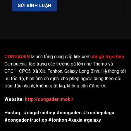
CONGADEN
là nền tảng cung cấp link xem
đá gà trực tiếp
Campuchia, tập trung các trường gà lớn như Thomo và
CPC1–CPC5, Xà Xía, Tonhon, Galaxy Long Bình. Hệ thống tối
ưu tốc độ, hình ảnh ổn định, cho phép người dùng theo dõi
trận đấu nhanh, không giật lag, không cần đăng ký.
Website:
http://congaden.mobi/
Hastag : #dagatructiep #congaden #tructiepdaga
#congadentructiep #tonhon #xaxia #galaxy