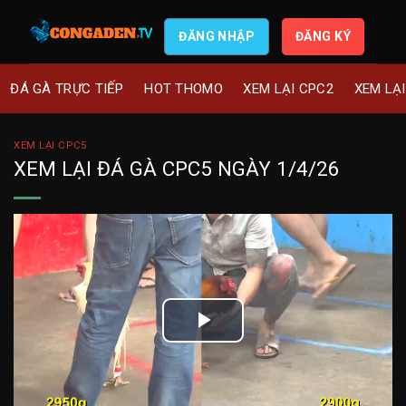
ĐĂNG NHẬP
ĐĂNG KÝ
ĐÁ GÀ TRỰC TIẾP
HOT THOMO
XEM LẠI CPC2
XEM LẠ
XEM LẠI CPC5
XEM LẠI ĐÁ GÀ CPC5 NGÀY 1/4/26