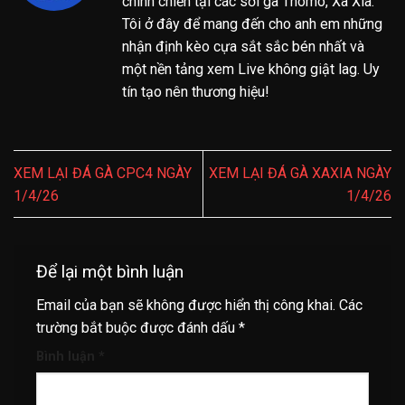
chinh chiến tại các sới gà Thomo, Xà Xía.
Tôi ở đây để mang đến cho anh em những
nhận định kèo cựa sắt sắc bén nhất và
một nền tảng xem Live không giật lag. Uy
tín tạo nên thương hiệu!
XEM LẠI ĐÁ GÀ CPC4 NGÀY
XEM LẠI ĐÁ GÀ XAXIA NGÀY
1/4/26
1/4/26
Để lại một bình luận
Email của bạn sẽ không được hiển thị công khai.
Các
trường bắt buộc được đánh dấu
*
Bình luận
*