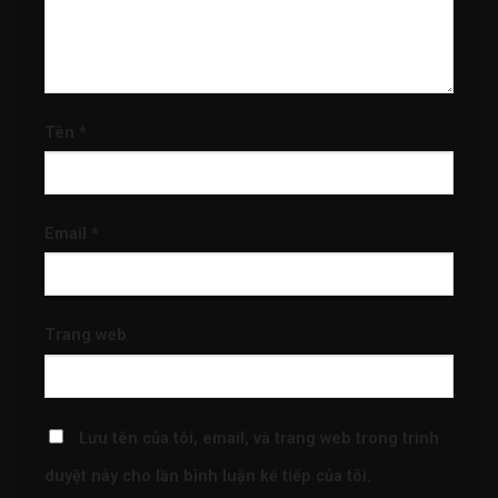
Tên
*
Email
*
Trang web
Lưu tên của tôi, email, và trang web trong trình
duyệt này cho lần bình luận kế tiếp của tôi.